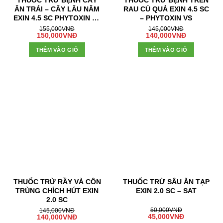
ĂN TRÁI – CÂY LÂU NĂM
RAU CỦ QUẢ EXIN 4.5 SC
EXIN 4.5 SC PHYTOXIN VS
– PHYTOXIN VS
– FR
155,000
VNĐ
145,000
VNĐ
150,000
VNĐ
140,000
VNĐ
THÊM VÀO GIỎ
THÊM VÀO GIỎ
- 3%
- 10%
THUỐC TRỪ RẦY VÀ CÔN
THUỐC TRỪ SÂU ĂN TẠP
TRÙNG CHÍCH HÚT EXIN
EXIN 2.0 SC – SAT
2.0 SC
50,000
VNĐ
145,000
VNĐ
45,000
VNĐ
140,000
VNĐ