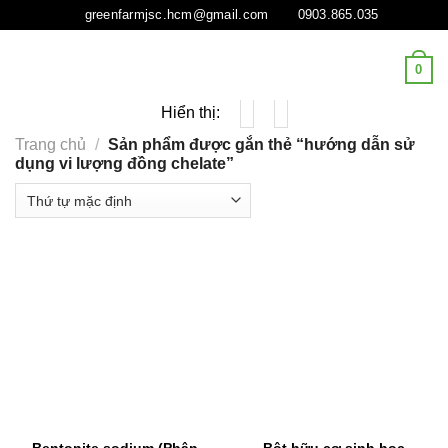
Tiếp
greenfarmjsc.hcm@gmail.com
0903.865.035
tục
tới
0
nội
dung
Hiển thị:
Trang chủ
/
Sản phẩm được gắn thẻ “hướng dẫn sử
dụng vi lượng đồng chelate”
- 10%
- 2%
Bentonite sodium (Phân
Bột hữu cơ sinh học