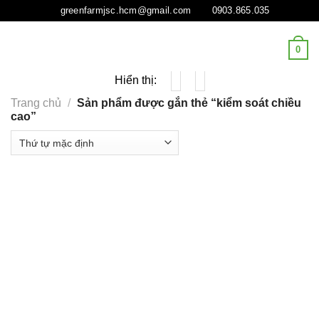
Tiếp
greenfarmjsc.hcm@gmail.com
0903.865.035
tục
tới
0
nội
dung
Hiển thị:
Trang chủ
/
Sản phẩm được gắn thẻ “kiểm soát chiều
cao”