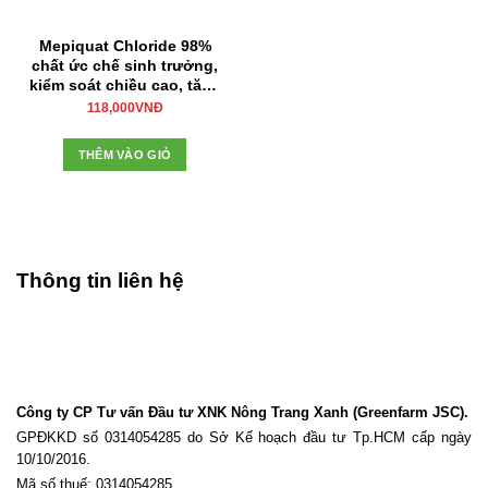
Mepiquat Chloride 98%
chất ức chế sinh trưởng,
kiểm soát chiều cao, tăng
năng suất
118,000
VNĐ
THÊM VÀO GIỎ
Thông tin liên hệ
Công ty CP Tư vấn Đầu tư XNK Nông Trang Xanh (Greenfarm JSC).
GPĐKKD số 0314054285 do Sở Kế hoạch đầu tư Tp.HCM cấp ngày
10/10/2016.
Mã số thuế: 0314054285